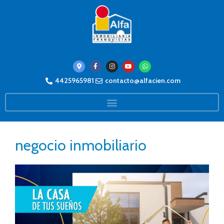
4425965981
contacto@alfacien.com
negocio inmobiliario