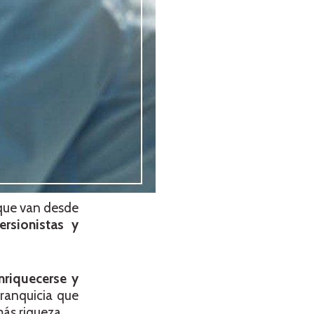
 que van desde
versionistas y
nriquecerse y
franquicia que
más riqueza.