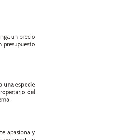
tenga un precio
n presupuesto
mo una especie
ropietario del
tema.
 te apasiona y
r en cuenta y