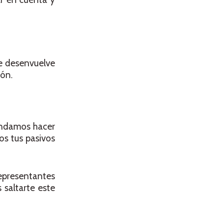
se desenvuelve
ión.
endamos hacer
os tus pasivos
representantes
 saltarte este