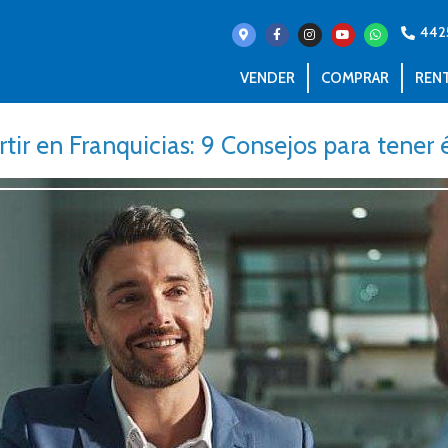
442
VENDER
COMPRAR
REN
rtir en Franquicias: 9 Consejos para tener 