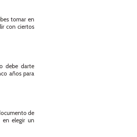
Debes tomar en
ir con ciertos
o debe darte
inco años para
u documento de
 en elegir un