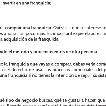
a
invertir en una franquicia
:
ara
comprar una franquicia
. Quizás la que te interese 
es ahorrar un poco más. Es importante que elabores u
la
adquisición de la franquicia
.
ando el método y procedimientos de otra persona
ue
la franquicia que vayas a comprar, debes verla co
 o el derecho de usar los procesos comerciales del p
una franquicia si no tienes la intención de seguir su sis
qué
tipo de negocio
buscas, qué te gustaría hacer, qué
as. Basado en eso sabrás qué tipo de franquicia toma