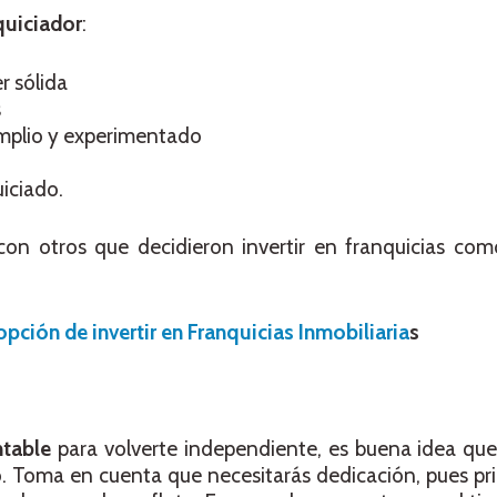
quiciador
:
r sólida
s
mplio y experimentado
uiciado.
n otros que decidieron invertir en franquicias com
pción de invertir en Franquicias Inmobiliaria
s
ntable
para volverte independiente, es buena idea que
io. Toma en cuenta que necesitarás dedicación, pues p