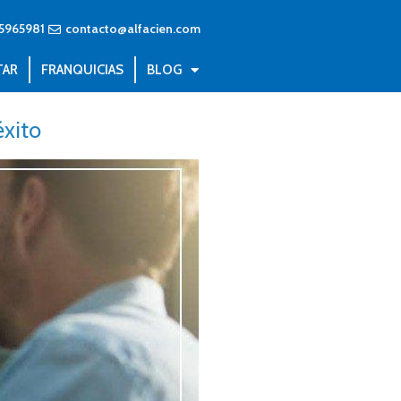
5965981
contacto@alfacien.com
TAR
FRANQUICIAS
BLOG
éxito