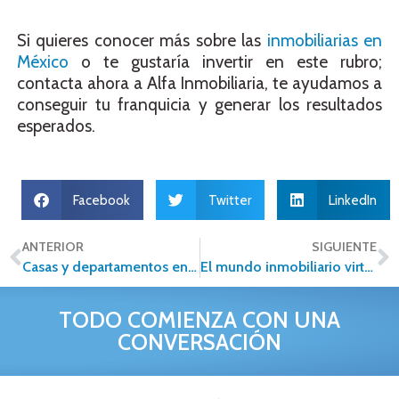
Si quieres conocer más sobre las
inmobiliarias en
México
o te gustaría invertir en este rubro;
contacta ahora a Alfa Inmobiliaria, te ayudamos a
conseguir tu franquicia y generar los resultados
esperados.
Facebook
Twitter
LinkedIn
ANTERIOR
SIGUIENTE
Casas y departamentos en venta, ¡encuéntralos en Alfa Inmobiliaria!
El mundo inmobiliario virtual pierde su encanto: tres lecciones para aprender
TODO COMIENZA CON UNA
CONVERSACIÓN