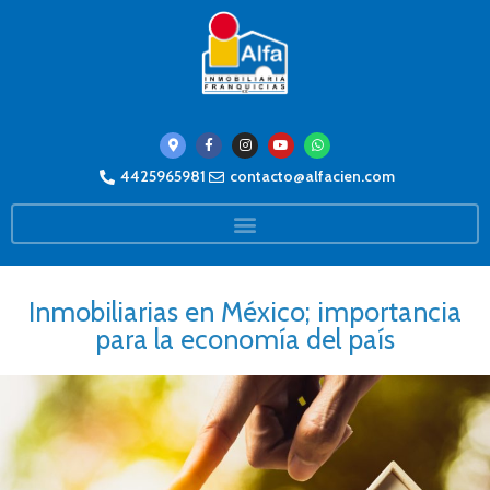
4425965981
contacto@alfacien.com
Inmobiliarias en México; importancia
para la economía del país