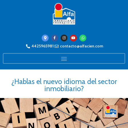
4425965981
contacto@alfacien.com
¿Hablas el nuevo idioma del sector
inmobiliario?