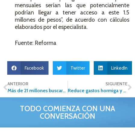
mensuales serían las que potencialmente
podrían llegar a tener acceso a este 1.5
millones de pesos”, de acuerdo con cálculos
elaborados por el especialista.
Fuente: Reforma
Facebook
Twitter
LinkedIn
ANTERIOR
SIGUIENTE
Más de 21 millones buscaron propiedades en Internet
Reduce gastos hormiga y ahorra para tu enganche
TODO COMIENZA CON UNA
CONVERSACIÓN