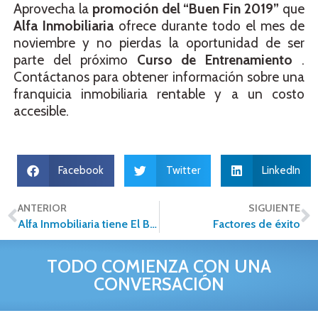
Aprovecha la
promoción del “Buen Fin 2019”
que
Alfa Inmobiliaria
ofrece durante todo el mes de
noviembre y no pierdas la oportunidad de ser
parte del próximo
Curso de Entrenamiento
.
Contáctanos para obtener información sobre una
franquicia inmobiliaria rentable y a un costo
accesible.
Facebook
Twitter
LinkedIn
ANTERIOR
SIGUIENTE
Alfa Inmobiliaria tiene El Buen Mes durante todo el mes de noviembre
Factores de éxito
TODO COMIENZA CON UNA
CONVERSACIÓN