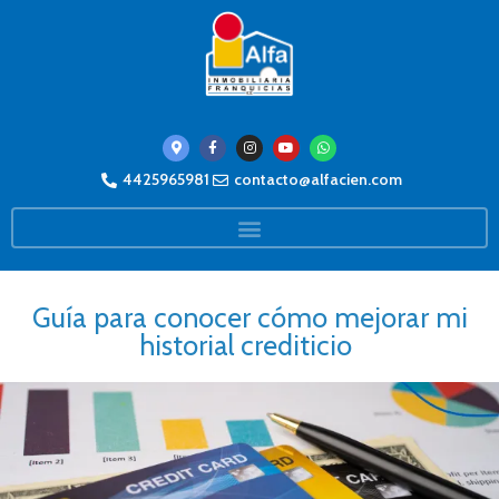
4425965981
contacto@alfacien.com
Guía para conocer cómo mejorar mi
historial crediticio