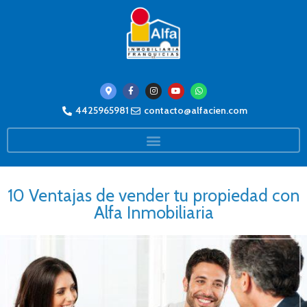
4425965981
contacto@alfacien.com
10 Ventajas de vender tu propiedad con
Alfa Inmobiliaria